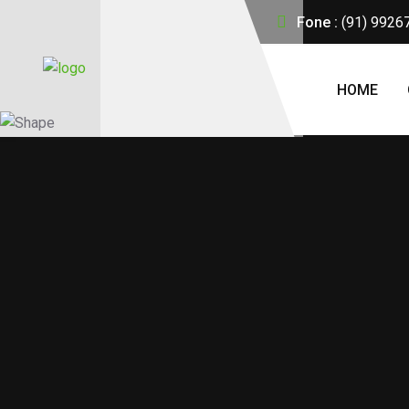
Fone :
(91) 9926
HOME